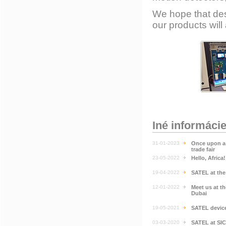
We hope that des
our products will 
Iné informáci
31-01-2023
Once upon a 
trade fair
23-05-2022
Hello, Africa
19-04-2022
SATEL at th
12-01-2022
Meet us at t
Dubai
19-05-2021
SATEL devic
03-03-2020
SATEL at SI