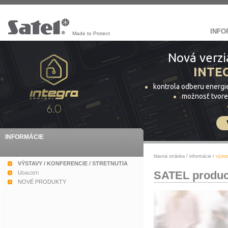
INFO
Made to Protect
Nová verzi
INTE
kontrola odberu energi
možnosť tvore
INFORMÁCIE
hlavná stránka
/
informácie
/
výsta
VÝSTAVY / KONFERENCIE / STRETNUTIA
SATEL product
Udalosti
NOVÉ PRODUKTY