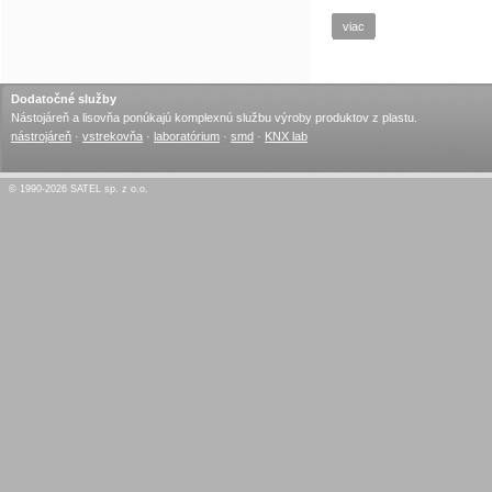
viac
Dodatočné služby
Nástojáreň a lisovňa ponúkajú komplexnú službu výroby produktov z plastu.
nástrojáreň
·
vstrekovňa
·
laboratórium
·
smd
·
KNX lab
© 1990-2026 SATEL sp. z o.o.