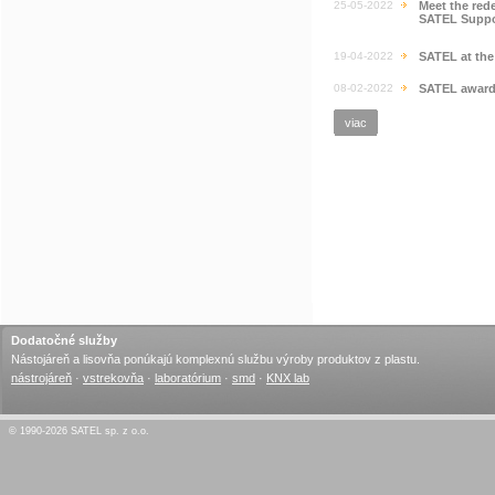
25-05-2022
Meet the rede
SATEL Suppo
19-04-2022
SATEL at th
08-02-2022
SATEL awarde
viac
Dodatočné služby
Nástojáreň a lisovňa ponúkajú komplexnú službu výroby produktov z plastu.
nástrojáreň
·
vstrekovňa
·
laboratórium
·
smd
·
KNX lab
© 1990-2026 SATEL sp. z o.o.