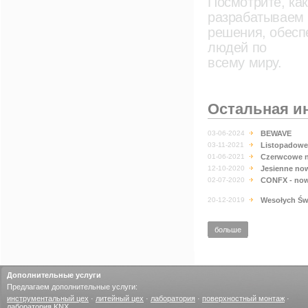
Посмотрите, как
разрабатываем
решения, обесп
людей по
всему миру.
Остальная и
03-06-2024
BEWAVE
03-11-2021
Listopadowe
01-06-2021
Czerwcowe n
12-10-2020
Jesienne no
02-07-2020
CONFX - now
20-12-2019
Wesołych Świ
больше
Дополнительные услуги
Предлагаем дополнительные услуги:
инструментальный цех
·
литейный цех
·
лаборатория
·
поверхностный монтаж
·
лаборатория KNX