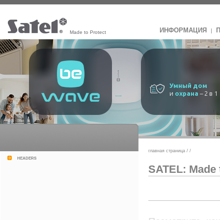
ИНФОРМАЦИЯ
|
Made to Protect
Умный дом
и
охрана
– 2 в 1
главная страница
/
/
headers
SATEL: Made t
SATEL: M
Как мы созд