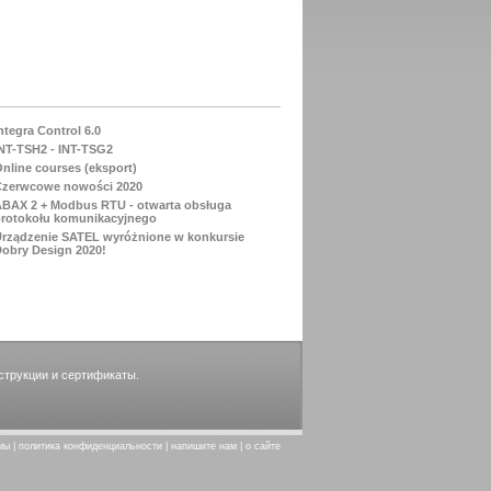
ой линейкой извещателей
, бесперебойными
тоянного тока
APS-1412
стройствами LTE
.
ntegra Control 6.0
NT-TSH2 - INT-TSG2
nline courses (eksport)
Czerwcowe nowości 2020
BAX 2 + Modbus RTU - otwarta obsługa
rotokołu komunikacyjnego
rządzenie SATEL wyróżnione w konkursie
obry Design 2020!
струкции и сертификаты.
мы
|
политика конфиденциальности
|
напишите нам
|
о сайте