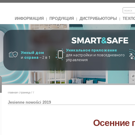
ИНФОРМАЦИЯ
ПРОДУКЦИЯ
ДИСТРИБЬЮТОРЫ
ТЕХП
|
|
|
Уникальное приложение
Умный дом
для настройки и повседневного
и
охрана
– 2 в 1
управления
главная страница
/
/
Jesienne nowości 2019
Осенние 
Уже в продаже S