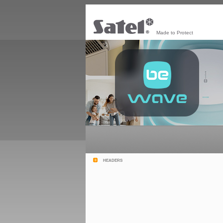
Made to Protect
headers