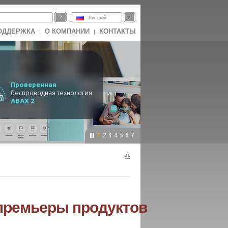
Русский
ОДДЕРЖКА
О КОМПАНИИ
КОНТАКТЫ
|
|
Проверенная
беспроводная технология
ABAX 2
1
2
3
4
5
6
7
премьеры продуктов
ATEL!