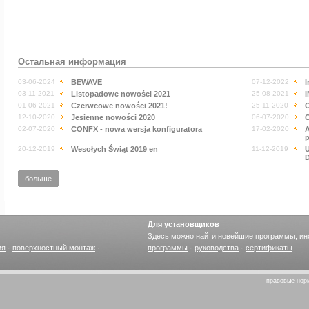
Познакомьтесь с нов
движения
SLIM LINE
блоками питания пос
и
APS-724
, а также
у
Остальная информация
03-06-2024
BEWAVE
07-12-2022
I
03-11-2021
Listopadowe nowości 2021
25-08-2021
I
01-06-2021
Czerwcowe nowości 2021!
25-11-2020
O
12-10-2020
Jesienne nowości 2020
06-07-2020
02-07-2020
CONFX - nowa wersja konfiguratora
17-02-2020
A
p
20-12-2019
Wesołych Świąt 2019 en
11-12-2019
U
D
больше
Для установщиков
Здесь можно найти новейшие программы, ин
ия
·
поверхностный монтаж
·
программы
·
руководства
·
сертификаты
правовые нор