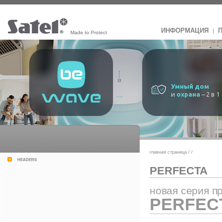
ИНФОРМАЦИЯ
|
Made to Protect
Умный дом
и
охрана
– 2 в 1
главная страница
/
/
headers
PERFECTA
новая серия п
PERFEC