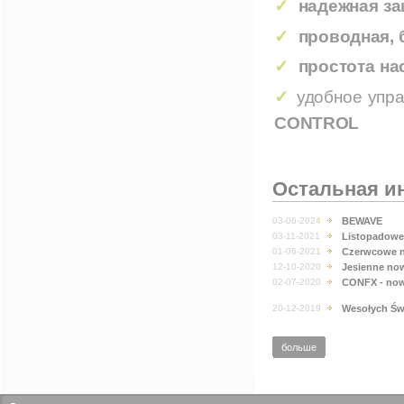
✓
надежная з
✓
проводная, 
✓
простота на
✓
удобное упр
CONTROL
Остальная и
03-06-2024
BEWAVE
03-11-2021
Listopadowe
01-06-2021
Czerwcowe n
12-10-2020
Jesienne no
02-07-2020
CONFX - now
20-12-2019
Wesołych Świ
больше