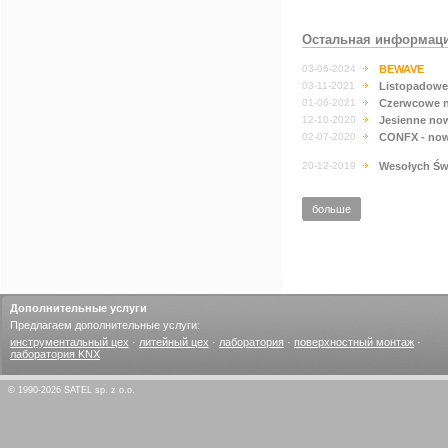
Остальная информац
03-06-2024
BEWAVE
03-11-2021
Listopadowe
01-06-2021
Czerwcowe n
12-10-2020
Jesienne no
02-07-2020
CONFX - now
20-12-2019
Wesołych Świ
больше
Дополнительные услуги
Предлагаем дополнительные услуги:
инструментальный цех
·
литейный цех
·
лаборатория
·
поверхностный монтаж
·
лаборатория KNX
© 1990-2026 SATEL sp. z o.o.