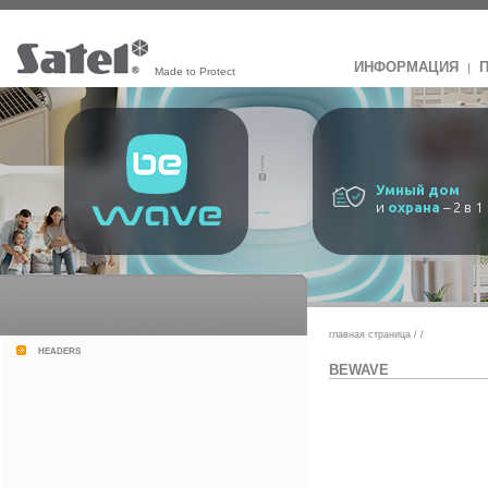
ИНФОРМАЦИЯ
|
Made to Protect
Умный дом
и
охрана
– 2 в 1
главная страница
/
/
headers
BEWAVE