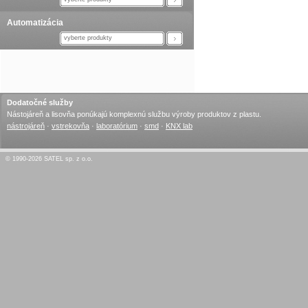
Automatizácia
vyberte produkty
Dodatočné služby
Nástojáreň a lisovňa ponúkajú komplexnú službu výroby produktov z plastu.
nástrojáreň
·
vstrekovňa
·
laboratórium
·
smd
·
KNX lab
© 1990-2026 SATEL sp. z o.o.