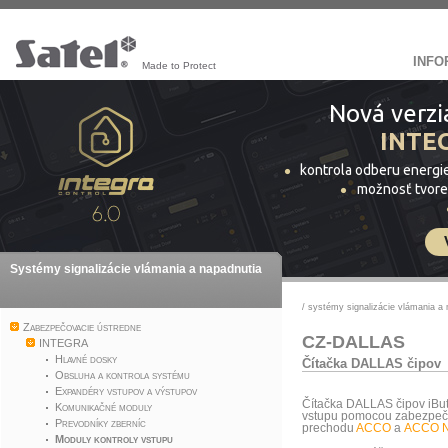
INFO
Made to Protect
Nová verzi
INTE
kontrola odberu energi
možnosť tvore
Systémy signalizácie vlámania a napadnutia
/
systémy signalizácie vlámania a 
Zabezpečovacie ústredne
CZ-DALLAS
INTEGRA
Hlavné dosky
Čítačka DALLAS čipov
Obsluha a kontrola systému
Expandéry vstupov a výstupov
Čítačka DALLAS čipov iButt
Komunikačné moduly
vstupu pomocou zabezpeč
Prevodníky zberníc
prechodu
ACCO
a
ACCO 
Moduly kontroly vstupu