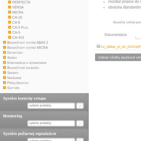
montáž priamo do s
PERFECTA
obsluha štandardný
VERSA
MICRA
CA-10
CA-6
Skutočný vzhľad prod
CA-5 Plus
CA-5
Dokumentácia
CA-4V1
Bezdrôtový systém ABAX 2
cz_dallas_io_sk_0114.pdf
Bezdrôtový systém MICRA
Detektory
zobraz všetky jazykové ver
Sirény
Komunikácia a oznamovanie
Bezdrôtové ovládače
Skrinky
Napájanie
Príslušenstvo
Softvér
Systém kontroly vstupu
vyberte produkty
Monitoring
vyberte produkty
Systém požiarnej signalizácie
vyberte produkty