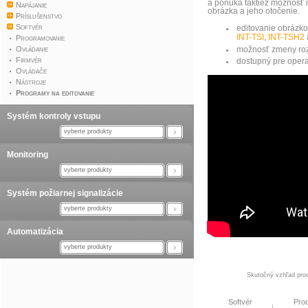
a ponúka taktiež možnosť 
Napájanie
obrázka a jeho otočenie.
Príslušenstvo
Softvér
editovanie obrázko
INT-TSI
,
INT-TSH2
Programovanie
Ovládanie
možnosť zmeny rozm
Firmvér
dostupný pre ope
Ovládače
Nástroje
Programy na editovanie
Systém kontroly vstupu
vyberte produkty
Monitoring
vyberte produkty
Systém požiarnej signalizácie
vyberte produkty
Automatizácia
vyberte produkty
Skutočný vzhľad prod
Softvér
Pro