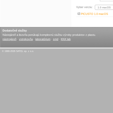
Vyber verziu:
PICUSTO 1.0 macOS
Dodatočné služby
Nástojáreň a lisovňa ponúkajú komplexnú službu výroby produktov z plastu.
nástrojáreň
·
vstrekovňa
·
laboratórium
·
smd
·
KNX lab
© 1990-2026 SATEL sp. z o.o.