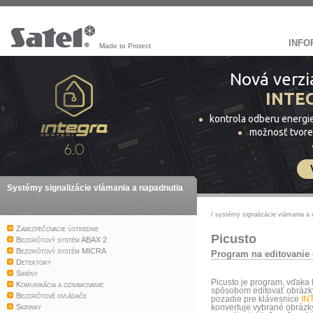
INFO
Made to Protect
Nová verzi
INTE
kontrola odberu energi
možnosť tvore
Systémy signalizácie vlámania a napadnutia
/
systémy signalizácie vlámania a 
Zabezpečovacie ústredne
Picusto
Bezdrôtový systém ABAX 2
Bezdrôtový systém MICRA
Program na editovanie
Detektory
Sirény
Picusto je program, vďaka
Komunikácia a oznamovanie
spôsobom editovať obrázky
Bezdrôtové ovládače
pozadie pre klávesnice
IN
Skrinky
konvertuje vybrané obrázk