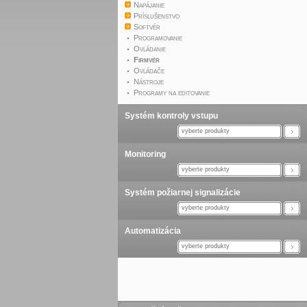
Napájanie
Príslušenstvo
Softvér
Programovanie
Ovládanie
Firmvér
Ovládače
Nástroje
Programy na editovanie
Systém kontroly vstupu
vyberte produkty
Monitoring
vyberte produkty
Systém požiarnej signalizácie
vyberte produkty
Automatizácia
vyberte produkty