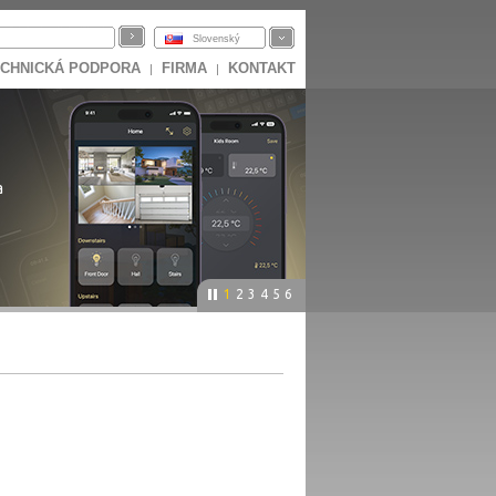
Slovenský
CHNICKÁ PODPORA
FIRMA
KONTAKT
|
|
a
1
2
3
4
5
6