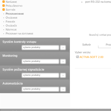
Napájanie
port RS-232 na komu
Príslušenstvo
Softvér
Programovanie
Ovládanie
Firmvér
Ovládače
Nástroje
Programy na editovanie
Skutočný vzhľad prod
Systém kontroly vstupu
Softvér
Pro
vyberte produkty
Vyber verziu:
Monitoring
ACTIVA-SOFT 2.00
vyberte produkty
Systém požiarnej signalizácie
vyberte produkty
Automatizácia
vyberte produkty