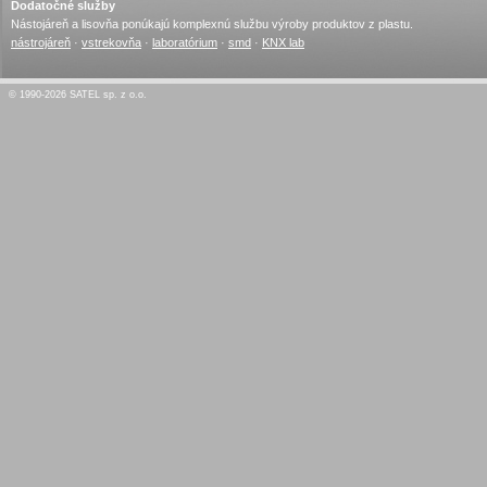
Dodatočné služby
Nástojáreň a lisovňa ponúkajú komplexnú službu výroby produktov z plastu.
nástrojáreň
·
vstrekovňa
·
laboratórium
·
smd
·
KNX lab
© 1990-2026 SATEL sp. z o.o.