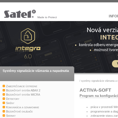
INFO
Made to Protect
Nová verzi
INTE
kontrola odberu energi
možnosť tvore
Systémy signalizácie vlámania a napadnutia
/
systémy signalizácie vlámania a 
Zabezpečovacie ústredne
ACTIVA-SOFT
Bezdrôtový systém ABAX 2
Bezdrôtový systém MICRA
Program na konfiguráci
Detektory
Sirény
práca v prostredí W
Komunikácia a oznamovanie
programovanie a diag
Bezdrôtové ovládače
zobrazenie stavu zar
Skrinky